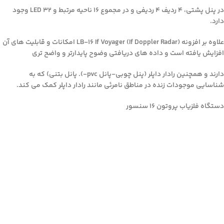
در پنل پشتی، 4 ردیف 4 ردیفی و در مجموع 16 ناحیه مرتبط و 32 LED وجود
دارد.
علاوه بر افزونه LB-16 If Voyager (If Doppler Radar) امکانات و قابلیت های آن
افزایش یافته است و داده های دریافتی وضوح پایدارتر و واضح تری
دارند و همچنین رادار داپلر (پنل چوبی-پانل pvc-). پانل بتنی) که به
شناسایی موجودات زنده در مناطق نامرئی مانند رادار داپلر کمک می کند.
دستگاه فلزیاب پروتون ۱۶ سنسور