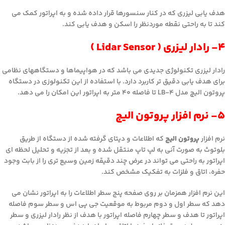
هدف یابی لیزری که در کنار سنسورها قرار داده شده و به اپراتور کمک می
کند تا به راحتی نقطه موردنظر را اسکن و هدف یابی کند.
۴- رادار لیزری ( Lidar Sensor )
رادار لیزری تکنولوژی جدیدی می باشد که در هواپیماها و دستگاههای نظامی
برای هدف یابی دقیق تر کاربرد دارد. با استفاده از این تکنولوزی در دستگاه
پروتون الیچ مدل LB-4 تا فاصله ۴۰ متر به اپراتور این امکان را می دهد.
۵- نرم افزار پروتون الیچ
نرم افزار
پروتون الیچ
که اطلاعات و دیتای گرفته شده از دستگاه از طریق
بلوتوث به صورت آنی به لپ تاپ منتقل شده و بعد از تجزیه و تحلیل لحظه ای
اپراتور به راحتی می تواند در عرض چند دقیقه زمین وسیع تری را از بابت وجود
حفره، اتاق و فلزات به تفکیک مشخص کند.
این نرم افزار همزمان بر روی صفحه پنج سطر اطلاعات را به اپراتور نشان می
دهد که سطر اول و دوم مربوط به موقعیت جی پی اس و سطر سوم فاصله
اپراتور تا هدف و سطر چهارم فاصله اپراتور با هدف از نظر رادار لیزری و سطر