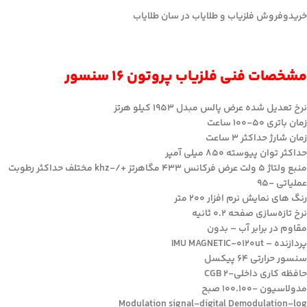
خریدوفروش فلزیاب و طلایاب در سان طلایاب
مشخصات فنی فلزیاب پروتون 16 سنسور
نرخ تعدیل شده عرض پالس مبدل 1953 کیلو هرتز
زمان باتری 50-100 ساعت
زمان شارژ حداکثر 3 ساعت
حداکثر توان پیوسته 850 میلی آمپر
منبع ولتاژ 5 ولت عرض فرکانس 433 مگاهرتز +/-khz مختلف حداکثر رطوبت
عملیاتی -95
رنگ های نمایش نرم افزار 200 متر
نرخ تازه‌سازی صفحه 0.2 ثانیه
مقاوم در برابر آب – بدون
پردازنده – IMU MAGNETIC-0120ut
سنسور حرارتی 64 پیکسل
حافظه کاری داخلی-2 CGB
مدولاسیون -100.100 صبح
Modulation signal-digital Demodulation-log