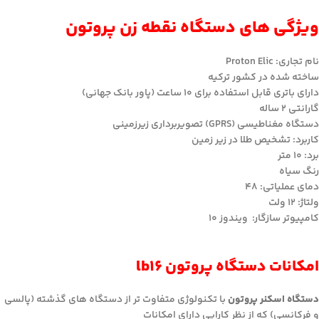
ویژگی های دستگاه نقطه زن پروتون
نام تجاری: Proton Elic
ساخته شده در کشور ترکیه
دارای باتری قابل استفاده برای 10 ساعت (پاور بانک جهانی)
گارانتی 2 ساله
دستگاه مغناطیسی (GPRS) تصویربرداری زیرزمینی
کاربرد: تشخیص طلا در زیر زمین
برد: 10 متر
رنگ سیاه
دمای عملیاتی: 48
ولتاژ: 12 ولت
کامپیوتر سازگار: ویندوز 10
امکانات
دستگاه پروتون lb16
دستگاه اسکنر پروتون
با تکنولوژی متفاوت تر از دستگاه های گذشته (پالسی
و فرکانسی) که از نظر کارایی دارای امکانات