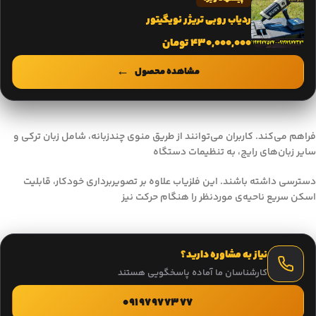
ردیاب روبی تریژر نویگیتور
430,000,000
تومان
مشاهده محصول
فراهم می‌کند. کاربران می‌توانند از طریق منوی چندزبانه، شامل زبان ترکی و
سایر زبان‌های رایج، به تنظیمات دستگاه
دسترسی داشته باشند. این فلزیاب علاوه بر تصویربرداری خودکار، قابلیت
اسکن سریع ناحیه‌ی موردنظر را هنگام حرکت نیز
نیاز به مشاوره دارید؟
کارشناسان ما آماده پاسخگویی هستند
09197977377