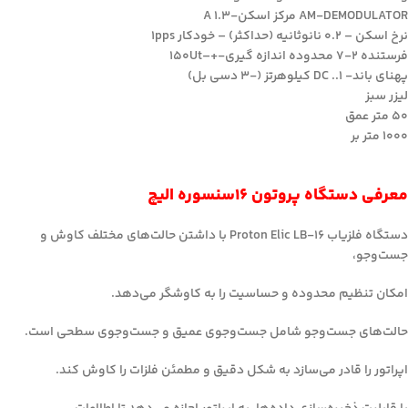
AM-DEMODULATOR مرکز اسکن-1.3 A
نرخ اسکن – 0.2 نانوثانیه (حداکثر) – خودکار 1pps
فرستنده 2-7 محدوده اندازه گیری-+–150Ut
پهنای باند- DC ..1 کیلوهرتز (-3 دسی بل)
لیزر سبز
50 متر عمق
1000 متر بر
معرفی دستگاه پروتون ۱۶سنسوره الیچ
دستگاه فلزیاب Proton Elic LB-16 با داشتن حالت‌های مختلف کاوش و
جست‌وجو،
امکان تنظیم محدوده و حساسیت را به کاوشگر می‌دهد.
حالت‌های جست‌وجو شامل جست‌وجوی عمیق و جست‌وجوی سطحی است.
اپراتور را قادر می‌سازد به شکل دقیق و مطمئن فلزات را کاوش کند.