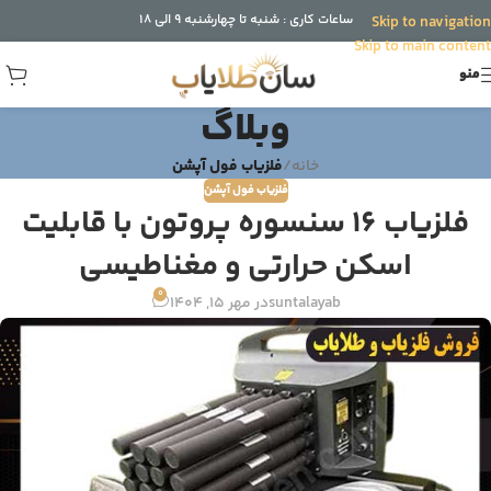
ساعات کاری : شنبه تا چهارشنبه 9 الی 18
Skip to navigation
Skip to main content
منو
وبلاگ
خانه
/
فلزیاب فول آپشن
فلزیاب فول آپشن
فلزیاب ۱۶ سنسوره پروتون با قابلیت
اسکن حرارتی و مغناطیسی
0
suntalayab
در مهر 15, 1404