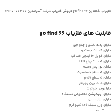
فلزیاب نقطه زن go find 66 فروش فلزیاب شرکت آسیامدرن 09197977377
قابلیت های فلزیاب go find 66
دارای بدنه تاشو و جمع جور
دارای 4 حالت جستجو
دارای کویل 10 اینچی ضد آب
دارای 5 حالت چراغ LED
دارای نور پس زمینه
دارای 5 سطح حساسیت
دارای 5 سطح آلارم
دارای حالت پین پوینتر
دارا بودن بلوتوث
دارای اپلیکیشن مخصوص دستگاه
دارای ابزار حفاری
دارای وزن سبک 1.06 کیلوگرم