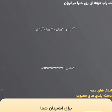
طلایاب حرفه ای روز دنیا در ایران
آدرس : تهران ، شهرک آزادی
تماس : 09197977377
تماس تلفنی
09197977377
لینک های مهم
واتس‌اپ
دسته بندی های محبوب
ارسال پیام
برای اطمینان شما
تلگرام