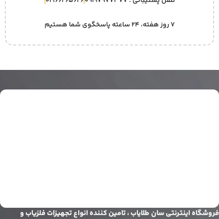
تلفن پشتیبانی : 09197977377
02166265626
۷ روز هفته، ۲۴ ساعته پاسخگوی شما هستیم
فروشگاه اینترنتی سان طلایاب ، تامین کننده انواع تجهیزات فلزیاب و