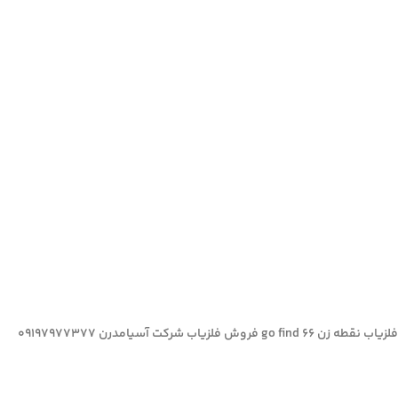
فلزیاب نقطه زن go find 66 فروش فلزیاب شرکت آسیامدرن 09197977377