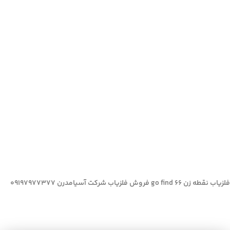
فلزیاب نقطه زن go find 66 فروش فلزیاب شرکت آسیامدرن 09197977377