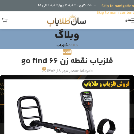
ساعات کاری : شنبه تا چهارشنبه 9 الی 18
Skip to navigation
Skip to main content
منو
وبلاگ
خانه
/
فلزیاب
فلزیاب
فلزیاب نقطه زن go find 66
0
suntalayab
در مهر 18, 1402