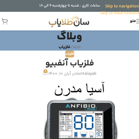
ساعات کاری : شنبه تا چهارشنبه 9 الی 18
Skip to navigation
Skip to main content
منو
وبلاگ
خانه
/
فلزیاب
فلزیاب
فلزیاب آنفبیو
0
suntalayab
در آبان 10, 1400