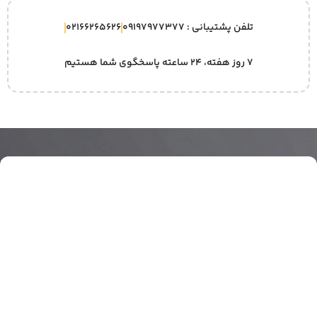
تلفن پشتیبانی : 09197977377
02166265626
۷ روز هفته، ۲۴ ساعته پاسخگوی شما هستیم