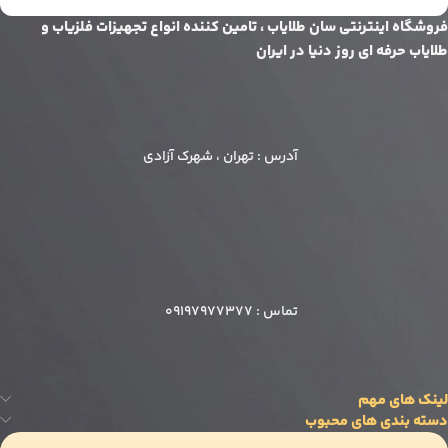
فروشگاه اینترنتی سان طلایاب ، تامین کننده انواع تجهیزات فلزیاب و
طلایاب حرفه ای روز دنیا در ایران
آدرس : تهران ، شهرک آزادی
تماس : 09197977377
تماس تلفنی
09197977377
لینک های مهم
واتس‌اپ
دسته بندی های محبوب
ارسال پیام