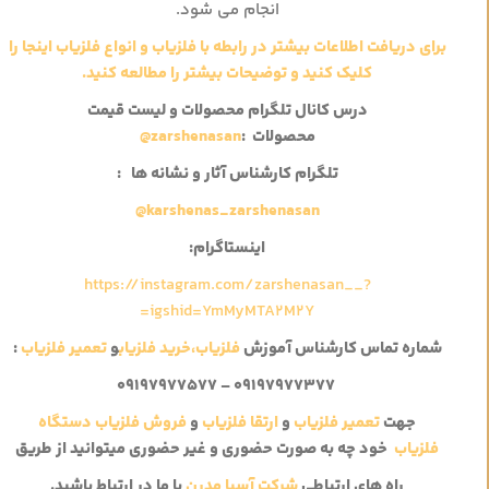
انجام می شود.
برای دریافت اطلاعات بیشتر در رابطه با فلزیاب و انواع فلزیاب اینجا را
کلیک کنید و توضیحات بیشتر را مطالعه کنید.
درس کانال تلگرام محصولات و لیست قیمت
محصولات
:
@zarshenasan
تلگرام کارشناس آثار و نشانه ها
:
@karshenas_zarshenasan
اینستاگرام:
https://instagram.com/zarshenasan__?
igshid=YmMyMTA2M2Y=
شماره تماس کارشناس آموزش
فلزیاب،
خرید فلزیاب
و
تعمیر فلزیاب
:
۰۹۱۹۷۹۷۷۳۷۷ – ۰۹۱۹۷۹۷۷۵۷۷
جهت
تعمیر فلزیاب
و
ارتقا فلزیاب
و
فروش فلزیاب
دستگاه
فلزیاب
خود چه به صورت حضوری و غیر حضوری میتوانید از طریق
راه های ارتباطی
شرکت آسیا مدرن
با ما در ارتباط باشید.