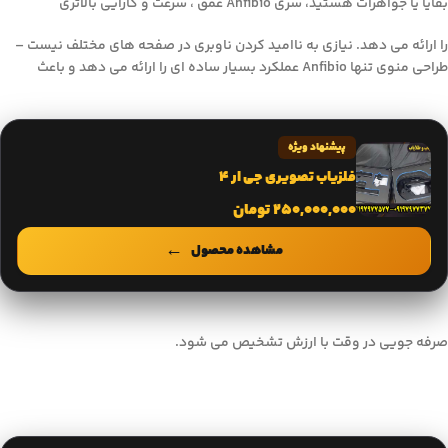
بقایا یا جواهرات هستید، سری Anfibio عمق ، سرعت و کارایی بالاتری
را ارائه می دهد. نیازی به ناامید کردن ناوبری در صفحه های مختلف نیست –
طراحی منوی تنها Anfibio عملکرد بسیار ساده ای را ارائه می دهد و باعث
پیشنهاد ویژه
فلزیاب تصویری جی ار 4
250,000,000
تومان
مشاهده محصول
صرفه جویی در وقت با ارزش تشخیص می شود.