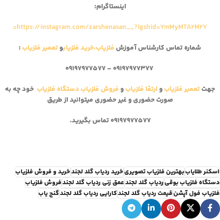
اینستاگرام:
https://instagram.com/zarshenasan__?igshid=YmMyMTA2M2Y=
شماره تماس کارشناس آموزش
فلزیاب،
خرید فلزیاب
و
تعمیر فلزیاب
:
۰۹۱۹۷۹۷۷۳۷۷ – ۰۹۱۹۷۹۷۷۵۷۷
جهت
تعمیر فلزیاب
و
ارتقا فلزیاب
و
فروش فلزیاب
دستگاه فلزیاب
خود چه به
صورت حضوری و غیر حضوری میتوانید از طریق
۰۹۱۹۷۹۷۷۵۷۷
تماس بگیرید.
اسکنر طلایاب
بهترین فلزیاب تصویری
خرید ردیاب گلد لجند
خرید و فروش فلزیاب
دستگاه فلزیاب بوقی
ردیاب گلد لجند
عمق زنی ردیاب گلد لجند
فروش فلزیاب
فلزیاب فول آپشن
قیمت ردیاب گلد لجند
کارایی ردیاب گلد لجند
گنج یاب