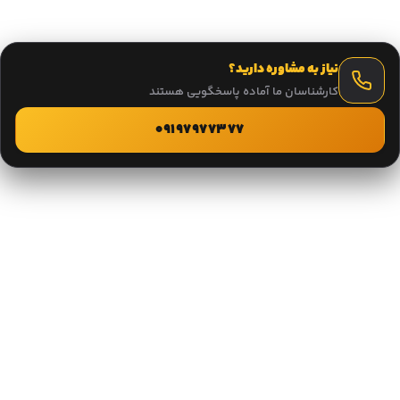
نیاز به مشاوره دارید؟
کارشناسان ما آماده پاسخگویی هستند
09197977377