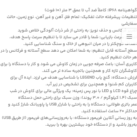
گواهینامه IP68: کاملاً ضد آب تا عمق 3 متر (10 فوت)
تنظیمات پیشرفته حالت تفکیک: تمام فلز، آهن و غیر آهن، نوع زمین، حالت
سفارشی
تغییر فرکانس و حذف نویز: به راحتی از شر ذرات آلودگی خلاص شوید
تنظیم سرعت بازیابی: شما را قادر می سازد تا با تنظیم سرعت پاسخ هدف،
اهداف کوچکتر را در میان انبوهی از خاک و سنگ شناسایی کنید.
سطح آستانه قابل تنظیم: به شما امکان می دهد سطح آستانه و فرکانس را در
هر حالت تنظیم کنید.
کاربری آسان: باعث صرفه جویی در زمان کاوش می شود و کار با دستگاه را برای
کاوشگران تازه کار و همچنین باتجربه ساده تر می کند.
لرزش دستگاه: گنج یاب LEGEND با شناسایی هدف می لرزد. ایده آل برای
کاربران کم شنوا و همچنین برای تشخیص در زیر آب.
چراغ قوه LCD و LED با نور پس زمینه: یک ویژگی عالی برای کاوش در شب
سبک (1.4 کیلوگرم / 3.0 پوند): وزن سبک برای راحتی حمل دستگاه
عمر باتری طولانی: دستگاه را به راحتی با شارژر USB یا پاوربانک شارژ کنید و
حداکثر 20 ساعت استفاده کنید.
به روز رسانی آنلاین فریمور دستگاه: با به‌روزرسانی‌های فریمور (از طریق USB)
به‌روز باشید و از دستگاه خود بیشترین بهره را ببرید.