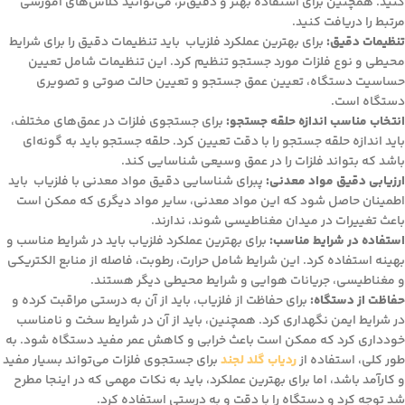
کنید. همچنین برای استفاده بهتر و دقیق‌تر، می‌توانید کلاس‌های آموزشی
مرتبط را دریافت کنید.
تنظیمات دقیق:
برای بهترین عملکرد فلزیاب باید تنظیمات دقیق را برای شرایط
محیطی و نوع فلزات مورد جستجو تنظیم کرد. این تنظیمات شامل تعیین
حساسیت دستگاه، تعیین عمق جستجو و تعیین حالت صوتی و تصویری
دستگاه است.
انتخاب مناسب اندازه حلقه جستجو:
برای جستجوی فلزات در عمق‌های مختلف،
باید اندازه حلقه جستجو را با دقت تعیین کرد. حلقه جستجو باید به گونه‌ای
باشد که بتواند فلزات را در عمق وسیعی شناسایی کند.
ارزیابی دقیق مواد معدنی:
پبرای شناسایی دقیق مواد معدنی با فلزیاب باید
اطمینان حاصل شود که این مواد معدنی، سایر مواد دیگری که ممکن است
باعث تغییرات در میدان مغناطیسی شوند، ندارند.
استفاده در شرایط مناسب:
برای بهترین عملکرد فلزیاب باید در شرایط مناسب و
بهینه استفاده کرد. این شرایط شامل حرارت، رطوبت، فاصله از منابع الکتریکی
و مغناطیسی، جریانات هوایی و شرایط محیطی دیگر هستند.
حفاظت از دستگاه:
برای حفاظت از فلزیاب، باید از آن به درستی مراقبت کرده و
در شرایط ایمن نگهداری کرد. همچنین، باید از آن در شرایط سخت و نامناسب
خودداری کرد که ممکن است باعث خرابی و کاهش عمر مفید دستگاه شود. به
طور کلی، استفاده از
ردیاب گلد لجند
برای جستجوی فلزات می‌تواند بسیار مفید
و کارآمد باشد، اما برای بهترین عملکرد، باید به نکات مهمی که در اینجا مطرح
شد توجه کرد و دستگاه را با دقت و به درستی استفاده کرد.