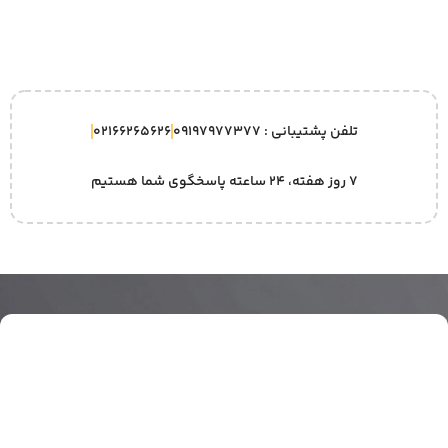
تلفن پشتیبانی : 09197977377
02166265626
۷ روز هفته، ۲۴ ساعته پاسخگوی شما هستیم