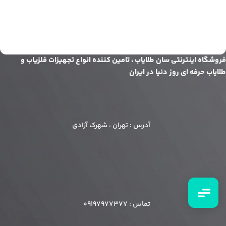
تماس تلفنی
فروشگاه اینترنتی سان طلایاب ، تامین کننده انواع تجهیزات فلزیاب و
09197977377
طلایاب حرفه ای روز دنیا در ایران
واتس‌اپ
ارسال پیام
تلگرام
آدرس : تهران ، شهرک آزادی
پشتیبانی سریع
اینستاگرام
پیج رسمی ما
تماس : 09197977377