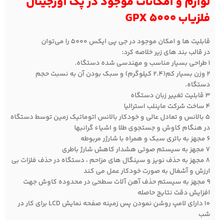
لوازم و امکانات موجود در پک اورجینال
فلزیاب
GPX 5000
قابلیت ها و امکان موجود در جی پی ایکس ۵۰۰۰ را می‌توان
در قالب بند های زیر خلاصه کرد:
۱ طراحی بسیار مناسب و مهندسی شده دستگاه.
۲ وزن بسیار کم(۲.۴ کیلوگرم) و سبک بودن آن به نسبت حجم
دستگاه.
۳ قابلیت تغییر زبان دستگاه
۴ ساخت شرکت ماینلب استرالیا
۵ بالانس و تعادل عالی و خودکار بالانس اتوماتیک زمین توسط دستگاه
در هنگام کاوش و جستجوی طلا و اشیاء گرانبها
۶ مجهز به باتری سبک و همراه با شارژر مربوطه
۷ مجهز به سیستم صوتی هشدار کاهش شارژ باطری
۸ مجهز به حذف نویز و سینگال های مزاحم ، دستگاه در حذف فلزات بی
ارزش و آشغال به صورت خودکار عمل می کند
۹ مجهز به سیستم حذف آهن آلات سطحی در محدوده کاوش جهت
افزایش دقت نتایج حاصله
۱۰ دارای لامپ روشن نمودن پس زمینه صفحه نمایش LCD برای کار در
شب