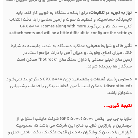
دستگاه بسیار بالا است و گاهی هزینه آن مانعی برای برخی کاربران است
نیاز به تجربه در تنظیمات
: برای اینکه دستگاه به خوبی کار کند، باید
تایمینگ، حساسیت، و تنظیمات صوت و زمین‌سنجی را به دقت انتخاب
کنی — یک کاربر می‌گوید GPX 5000 «comes along with more
attachments and will be a little difficult to configure the settings»
تأثیر خاک و شرایط محیطی
: عملکرد دستگاه به شدت وابسته به شرایط
خاک، میزان املاح، رطوبت، و میزان آهن یا ذرات مزاحم است. در
زمین‌های خیلی معدنی یا دارای سنگ‌های “hot rock” ممکن است
سیگنال‌ها پیچیده شوند.
دسترس‌پذیری قطعات و پشتیبانی
: چون GPX 5000 دیگر تولید نمی‌شود
(discontinued) ممکن است تأمین قطعات یدکی یا خدمات پشتیبانی
دشوارتر باشد.
نتیجه گیری….
فلزیاب جی پی ایکس ۵۰۰۰ (GPX 5000) شرکت ماینلب استرالیا از
مهمترین و بارزترین فلزیاب های این شرکت می باشد که محبوبیت
فراوانی را در بین کاوشگران به دلیل قدرت تفکیک، دقت، راحتی حمل و