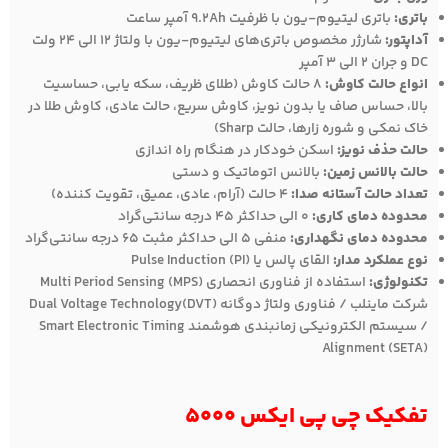
باتری:
باتری‌ لیتیوم-یون با ظرفیت 9.2Ah آمپر ساعت
آداپتور:
شارژر مخصوص باتری‌های لیتیوم-یون با ولتاژ 12 الی 24 ولت
DC و جران 2 الی 3 آمپر
انواع حالت کاوش:
8 حالت کاوش (طلای ظریف، سکه یابی، حساسیت
بالا، حساس صاف یا بدون نویز، کاوش سریع، حالت عادی، کاوش طلا در
خاک نمکی و شوره زارها، حالت Sharp)
حالت حذف نویز:
اسکن خودکار در هنگام راه اندازی
حالت بالانس زمین:
بالانس اتوماتیک و دستی
تعداد حالت آستانه صدا:
4 حالت (آرام، عادی، عمیق، تقویت کننده)
محدوده دمای کاری:
0 الی حداکثر 45 درجه سانتی‌گراد
محدوده دمای نگهداری:
منفی 5 الی حداکثر مثبت 65 درجه سانتی‌گراد
نوع عملکرد مدار:
القای پالس یا Pulse Induction (PI)
تکنولوژی:
استفاده از فناوری‌ انحصاری Multi Period Sensing (MPS)
شرکت ماینلب / فناوری ولتاژ دوگانه Dual Voltage Technology(DVT)
/ سیستم الکترونیکی زمانبندی هوشمند Smart Electronic Timing
Alignment (SETA)
تفکیک چی پی ایکس 5000