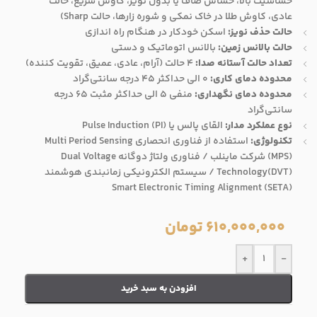
حساسیت بالا، حساس صاف یا بدون نویز، کاوش سریع، حالت
عادی، کاوش طلا در خاک نمکی و شوره زارها، حالت Sharp)
حالت حذف نویز:
اسکن خودکار در هنگام راه اندازی
حالت بالانس زمین:
بالانس اتوماتیک و دستی
تعداد حالت آستانه صدا:
4 حالت (آرام، عادی، عمیق، تقویت کننده)
محدوده دمای کاری:
0 الی حداکثر 45 درجه سانتی‌گراد
محدوده دمای نگهداری:
منفی 5 الی حداکثر مثبت 65 درجه
سانتی‌گراد
نوع عملکرد مدار:
القای پالس یا Pulse Induction (PI)
تکنولوژی:
استفاده از فناوری‌ انحصاری Multi Period Sensing
(MPS) شرکت ماینلب / فناوری ولتاژ دوگانه Dual Voltage
Technology(DVT) / سیستم الکترونیکی زمانبندی هوشمند
Smart Electronic Timing Alignment (SETA)
610,000,000
تومان
+
-
افزودن به سبد خرید