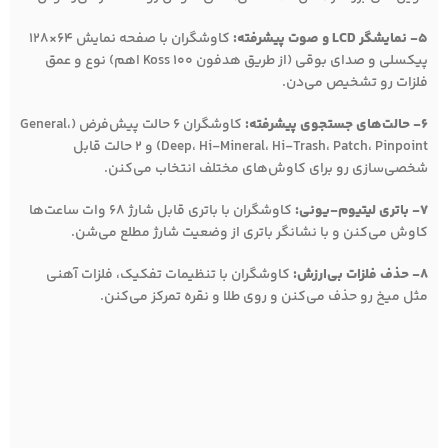
5- نمایشگر LCD و صوت پیشرفته:
کاوشگران با صفحه نمایش 64×128
پیکسلی و صدای بوقی (از طریق هدفون Koss 100 اهم) نوع و عمق
فلزات رو تشخیص می‌دن.
6- حالت‌های جستجوی پیشرفته:
کاوشگران 6 حالت پیش‌فرض (General،
Deep، Hi-Mineral، Hi-Trash، Patch، Pinpoint) و 2 حالت قابل
شخصی‌سازی رو برای کاوش‌های مختلف انتخاب می‌کنن.
7- باتری لیتیوم-یونی:
کاوشگران با باتری قابل شارژ 68 وات ساعت‌ها
کاوش می‌کنن و با نشانگر باتری از وضعیت شارژ مطلع می‌شن.
8- حذف فلزات بی‌ارزش:
کاوشگران با تنظیمات تفکیک، فلزات آهنی
مثل میخ رو حذف می‌کنن و روی طلا و نقره تمرکز می‌کنن.