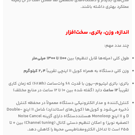
مدل‌های جدیدتر و دستگاه‌های تخصصی طلا ممکن است در آن زمینه
عملکرد بهتری داشته باشند.
اندازه، وزن، باتری، سخت‌افزار
چند عدد مهم:
طول کلی (میله‌ها قابل تنظیم) بین
۱۱۰۰ تا ۱۳۰۰ میلی‌متر
وزن کلی دستگاه به همراه کویل 11 اینچی تقریباً
۲٫۴ کیلوگرم
باتری: باتری لیتیوم-یون با قدرت ۶۸ وات‌ساعت (68Wh) که زمان کاری
تقریباً
۱۲ ساعت
دارد (گفته شده بین ۱۰ تا ۱۲ ساعت در منابع مختلف)
کنترل‌کننده و مدار الکترونیکی دستگاه معمولاً در محفظه کنترل
ذخیره می‌شود و کویل‌ها (کویل‌های استاندارد) شامل ۱۱ اینچ Double-
D و ۱۱ اینچ Monoloop هستنددستگاه دارای گزینه Noise Cancel
(تصفیه نویز) و امکان تنظیم دستی کانال (Channel tuning) بین 0 تا
255 است تا تداخل الکترومغناطیسی محیط را کاهش دهد.