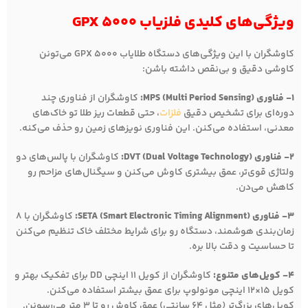
ویژگی‌های کلیدی فلزیاب GPX 5000
کاوشگران با این ویژگی‌های دستگاه طلایاب GPX 5000 می‌تونن
کاوشی دقیق و بی‌نقص داشته باشن:
1- فناوری MPS (Multi Period Sensing):
کاوشگران از فناوری چند
دوره‌ای برای تشخیص دقیق
فلزات
، حتی قطعات ریز طلا تو خاک‌های
معدنی، استفاده می‌کنن. این فناوری نویزهای زمین رو حذف می‌کنه.
2- فناوری DVT (Dual Voltage Technology):
کاوشگران با پالس‌های دو
ولتاژی قوی‌تر، عمق بیشتری کاوش می‌کنن و سیگنال‌های مزاحم رو
کاهش می‌دن.
3- فناوری SETA (Smart Electronic Timing Alignment):
کاوشگران با 8
زمان‌بندی هوشمند، دستگاه رو برای شرایط مختلف خاک تنظیم می‌کنن
تا حساسیت و دقت بالا بره.
4- کویل‌های متنوع:
کاوشگران از کویل 11 اینچی DD برای تفکیک بهتر و
کویل 15×12 اینچی مونولوپ برای عمق بیشتر استفاده می‌کنن.
کویل‌های بزرگ‌تر (مثل 64 سانتی) عمق کاوش رو تا 3 متر می‌رسونن.