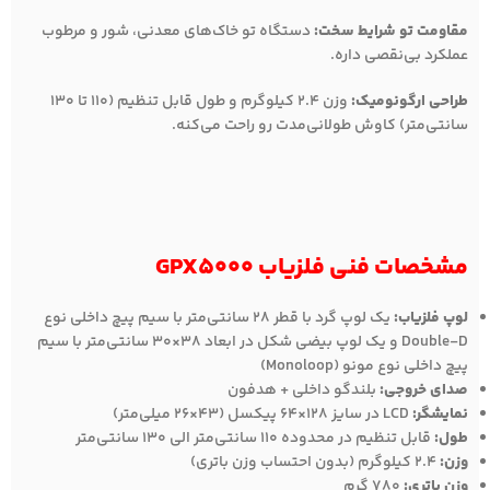
مقاومت تو شرایط سخت:
دستگاه تو خاک‌های معدنی، شور و مرطوب
عملکرد بی‌نقصی داره.
طراحی ارگونومیک:
وزن 2.4 کیلوگرم و طول قابل تنظیم (110 تا 130
سانتی‌متر) کاوش طولانی‌مدت رو راحت می‌کنه.
مشخصات فنی فلزیاب GPX5000
لوپ فلزیاب:
یک لوپ گرد با قطر 28 سانتی‌متر با سیم پیچ داخلی نوع
Double-D و یک لوپ بیضی شکل در ابعاد 38×30 سانتی‌متر با سیم
پیچ داخلی نوع مونو (Monoloop)
صدای خروجی:
بلندگو داخلی + هدفون
نمایشگر:
LCD در سایز 128×64 پیکسل (43×26 میلی‌متر)
طول:
قابل تنظیم در محدوده 110 سانتی‌متر الی 130 سانتی‌متر
وزن:
2.4 کیلوگرم (بدون احتساب وزن باتری)
وزن باتری:
780 گرم