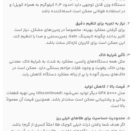
دستگاه وزن قابل توجهی دارد (حدود ۲٫۴ کیلوگرم به همراه کویل) و
در استفاده طولانی ممکن است خسته‌کننده باشد
نیاز به تجربه برای تنظیم دقیق
برای گرفتن عملکرد بهینه، مخصوصاً در زمین‌های مشکل، نیاز است
کاربر بدانند چگونه تایمینگ، Gain، زمین‌سنجی و صدا را تنظیم کند.
این ممکن است برای کاربران تازه‌کار سخت باشد.
تأثیر شرایط خاک
مثل همه دستگاه‌های پالسی، عملکرد به شدت به شرایط خاک، معدنی
بودن خاک، رطوبت و وجود فلزات مزاحم بستگی دارد. ممکن است در
خاک‌های بسیار آلوده یا پر از زباله عملکرد دستگاه کاهش یابد.
قیمت بالا / کاهش تولید
مدل GPX 5000 دیگر تولید نمی‌شود (discontinued) پس تهیه قطعات
یدکی و پشتیبانی ممکن است سخت‌تر باشد. همچنین قیمت آن معمولاً
بالا است.
محدودیت حساسیت برای طلاهای خیلی ریز
اگر هدف شما یافتن ذرات خیلی کوچک طلا (مثلاً کسری از گرم) باشد،