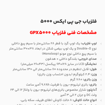
فلزیاب جی پی ایکس 5000
مشخصات فنی فلزیاب GPX5000
لوپ فلزیاب:
یک لوپ گرد با قطر 28 سانتی‌متر با سیم پیچ داخلی
نوع Double-D و یک لوپ بیضی شکل در ابعاد 38×30 سانتی‌متر
با سیم پیچ داخلی نوع مونو (Monoloop)
صدای خروجی:
بلندگو داخلی + هدفون
نمایشگر:
LCD در سایز 128×64 پیکسل (43×26 میلی‌متر)
طول:
قابل تنظیم در محدوده 110 سانتی‌متر الی 130 سانتی‌متر
وزن:
2.4 کیلوگرم (بدون احتساب وزن باتری)
وزن باتری:
780 گرم
باتری:
باتری‌ لیتیوم-یون با ظرفیت 9.2Ah آمپر ساعت
آداپتور:
شارژر مخصوص باتری‌های لیتیوم-یون با ولتاژ 12 الی 24
ولت DC و جران 2 الی 3 آمپر
انواع حالت کاوش:
8 حالت کاوش (طلای ظریف، سکه یابی،